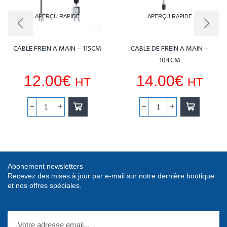
APERÇU RAPIDE
APERÇU RAPIDE
CABLE FREIN A MAIN – 115CM
CABLE DE FREIN A MAIN –
104CM
12.00
€
14.00
€
HT
HT
quantité
quantité
de
de
CABLE
CABLE
FREIN
DE
A
FREIN
Abonement newsletters
MAIN
A
Recevez des mises à jour par e-mail sur notre dernière boutique
-
MAIN
et nos offres spéciales.
115CM
-
104CM