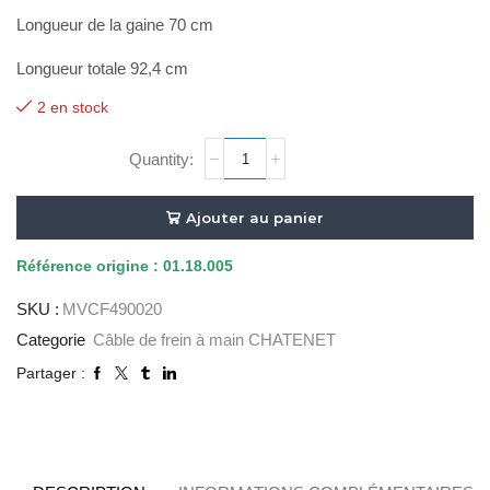
Longueur de la gaine 70 cm
Longueur totale 92,4 cm
2 en stock
quantité
de
CABLE
FREIN
Ajouter au panier
A
MAIN
Référence
origine : 01.18.005
-
SKU :
MVCF490020
92,4CM
Categorie
Câble de frein à main CHATENET
Partager :