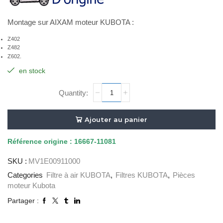
Montage sur AIXAM moteur KUBOTA :
Z402
Z482
Z602.
en stock
quantité
de
FILTRE
A
Ajouter au panier
AIR
ORIGINE
Référence
origine : 16667-11081
SKU :
MV1E00911000
Categories
Filtre à air KUBOTA
,
Filtres KUBOTA
,
Pièces
moteur Kubota
Partager :