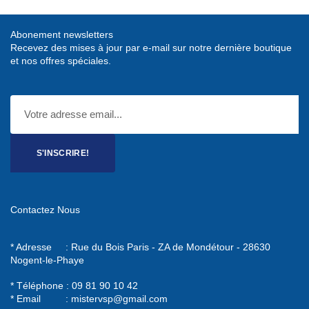
DE
DE
PRESSION
CARTER
Abonement newsletters
D'HUILE
DE
Recevez des mises à jour par e-mail sur notre dernière boutique
ADAPTABLE
DISTRIBUTION
et nos offres spéciales.
ORIGINE
S'INSCRIRE!
Contactez Nous
* Adresse : Rue du Bois Paris - ZA de Mondétour - 28630
Nogent-le-Phaye
* Téléphone : 09 81 90 10 42
* Email :
mistervsp@gmail.com