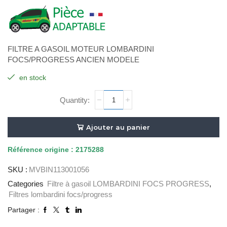
FILTRE A GASOIL MOTEUR LOMBARDINI
FOCS/PROGRESS ANCIEN MODELE
en stock
quantité
de
FILTRE
A
Ajouter au panier
GASOIL
ANCIEN
Référence
origine : 2175288
MODELE
SKU :
MVBIN113001056
ADAPTABLE
Categories
Filtre à gasoil LOMBARDINI FOCS PROGRESS
,
Filtres lombardini focs/progress
Partager :