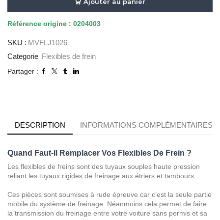
DE
Ajouter au panier
FREIN
AVANT
Référence
origine : 0204003
GAUCHE
SKU :
MVFLJ1026
-
63CM
Categorie
Flexibles de frein
Partager :
DESCRIPTION
INFORMATIONS COMPLÉMENTAIRES
Quand Faut-Il Remplacer Vos Flexibles De Frein ?
Les flexibles de freins sont des tuyaux souples haute pression
reliant les tuyaux rigides de freinage aux étriers et tambours.
Ces pièces sont soumises à rude épreuve car c’est la seule partie
mobile du système de freinage. Néanmoins cela permet de faire
la transmission du freinage entre votre voiture sans permis et sa