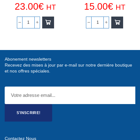
23.00
€
15.00
€
HT
HT
quantité
quantité
de
de
FLEXIBLE
FLEXIBLE
DE
DE
FREIN
FREIN
Abonement newsletters
AVANT
AVANT
Recevez des mises à jour par e-mail sur notre dernière boutique
CONDUCTEUR
ET
et nos offres spéciales.
-
ARRIERE
100,5CM
S'INSCRIRE!
Contactez Nous