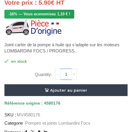
Votre prix :
5.90
€
HT
-16% — Vous economisez 1,10 € !
Joint carter de la pompe à huile qui s’adapte sur les moteurs
LOMBARDINI FOCS / PROGRESS.
en stock
quantité
de
JOINT
CARTER
Ajouter au panier
DE
LA
Référence
origine : 4580176
POMPE
SKU :
MV4580176
A
HUILE
Categorie
Pompes et joints Lombardini Focs
ORIGINE
Partager :