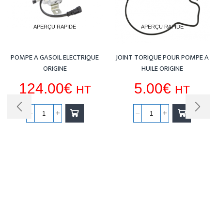
APERÇU RAPIDE
APERÇU RAPIDE
POMPE A GASOIL ELECTRIQUE
JOINT TORIQUE POUR POMPE A
ORIGINE
HUILE ORIGINE
124.00
€
5.00
€
HT
HT
quantité
quantité
de
de
POMPE
JOINT
A
TORIQUE
GASOIL
POUR
ELECTRIQUE
POMPE
ORIGINE
A
HUILE
ORIGINE