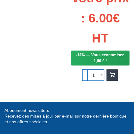
JOINT
DE
CAPTEUR
:
6.00
€
DE
COMPTEUR
SUR
HT
BOITE
DE
VITESSE
-14% — Vous economisez
1,00 € !
quantité
de
CONTACTEUR
DE
LEVIER
Abonement newsletters
DE
Recevez des mises à jour par e-mail sur notre dernière boutique
VITESSE
et nos offres spéciales.