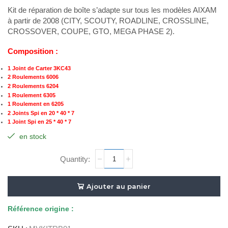
Kit de réparation de boîte s’adapte sur tous les modèles AIXAM
à partir de 2008 (CITY, SCOUTY, ROADLINE, CROSSLINE,
CROSSOVER, COUPE, GTO, MEGA PHASE 2).
Composition :
1 Joint de Carter 3KC43
2 Roulements 6006
2 Roulements 6204
1 Roulement 6305
1 Roulement en 6205
2 Joints Spi en 20 * 40 * 7
1 Joint Spi en 25 * 40 * 7
en stock
quantité
de
KIT
REPARATION
Ajouter au panier
BOITE
Référence
origine :