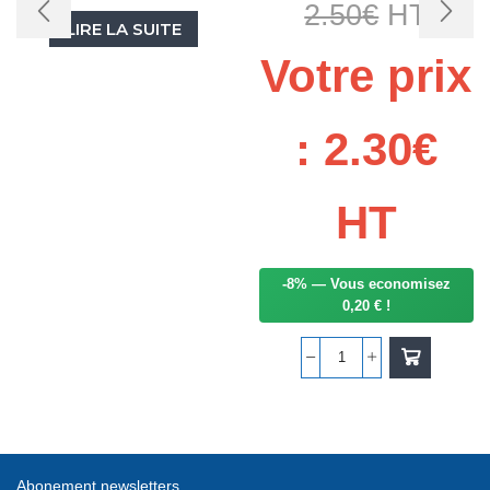
2.50
€
HT
LIRE LA SUITE
Votre prix
:
2.30
€
HT
-8% — Vous economisez
0,20 € !
quantité
de
GOUJON
DE
ROUE
Abonement newsletters