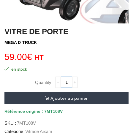
VITRE DE PORTE
MEGA D-TRUCK
59.00
€
HT
en stock
quantité
de
VITRE
DE
Ajouter au panier
PORTE
Référence
origine : 7MT108V
SKU :
7MT108V
Categorie
Vitrage Aixam