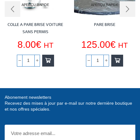
APERÇU RAPIDE
APERÇU RAPIDE
COLLE A PARE BRISE VOITURE
PARE BRISE
SANS PERMIS
8.00
€
125.00
€
HT
HT
quantité
quantité
de
de
COLLE
PARE
A
BRISE
PARE
Abonement newsletters
BRISE
Recevez des mises à jour par e-mail sur notre dernière boutique
VOITURE
et nos offres spéciales.
SANS
PERMIS